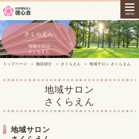
t
o
MENU
g
g
l
e
さくらえん
n
a
v
i
g
トップページ
施設紹介
さくらえん
地域サロン さくらえん
a
t
i
o
地域サロン
n
さくらえん
地域サロン