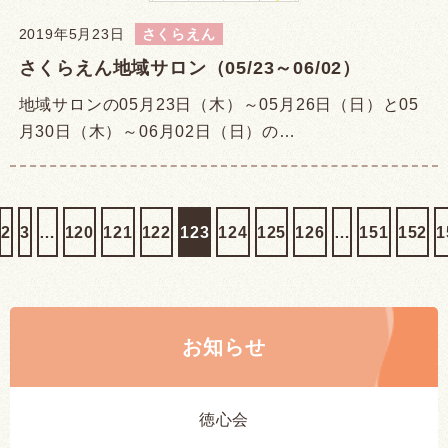
2019年5月23日
さくらえん
さくらえん地域サロン（05/23～06/02）
地域サロンの05月23日（木）～05月26日（日）と05
月30日（木）～06月02日（日）の…
2
3
…
120
121
122
123
124
125
126
…
151
152
1
お知らせ
徳心会