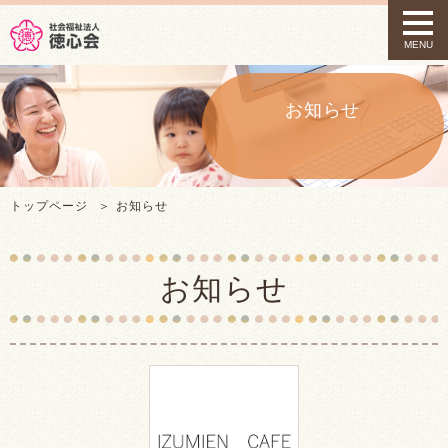
t
o
MENU
g
g
l
e
お知らせ
n
a
v
i
g
トップページ
お知らせ
a
t
i
o
お知らせ
n