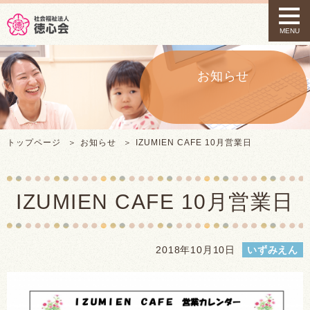
t
o
MENU
g
g
l
e
お知らせ
n
a
v
i
g
トップページ
お知らせ
IZUMIEN CAFE 10月営業日
a
t
i
o
IZUMIEN CAFE 10月営業日
n
2018年10月10日
いずみえん