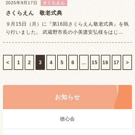
2025年9月17日
さくらえん
さくらえん 敬老式典
９月15日（月）に『第16回さくらえん敬老式典』を執
り行いました。 武蔵野市長の小美濃安弘様をはじ…
<
1
2
3
4
5
6
…
15
16
17
>
お知らせ
徳心会