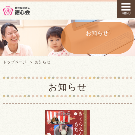
t
o
MENU
g
g
l
e
お知らせ
n
a
v
i
g
トップページ
お知らせ
a
t
i
o
お知らせ
n