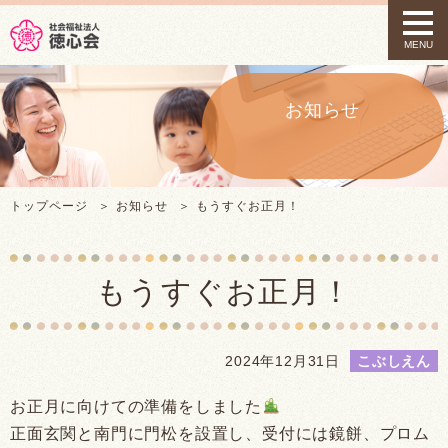
t
o
MENU
g
g
l
e
お知らせ
n
a
v
i
g
トップページ
お知らせ
もうすぐお正月！
a
t
i
o
もうすぐお正月！
n
2024年12月31日
こぶしえん
お正月に向けての準備をしました
正面玄関と南門に門松を設置し、受付には鏡餅、プロム