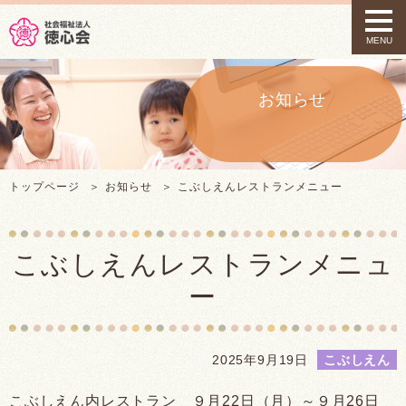
t
o
MENU
g
g
l
e
お知らせ
n
a
v
i
g
トップページ
お知らせ
こぶしえんレストランメニュー
a
t
i
o
こぶしえんレストランメニュ
n
ー
2025年9月19日
こぶしえん
こぶしえん内レストラン ９月22日（月）～９月26日